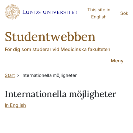
Hoppa till huvudinnehåll
Hoppa till huvudinnehåll
This site in
Sök
English
Studentwebben
För dig som studerar vid Medicinska fakulteten
Meny
Start
Internationella möjligheter
Internationella möjligheter
In English